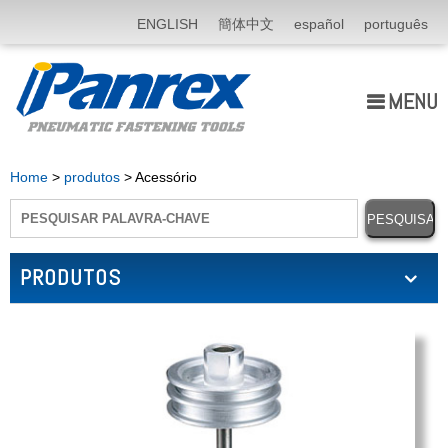
ENGLISH
簡体中文
español
português
MENU
Quem Somos
Home
>
produtos
> Acessório
produtos
Application
PRODUTOS
notícia
E-catálogo
Fale Conosco