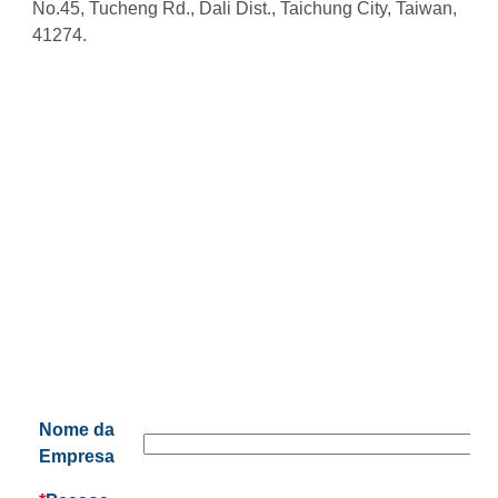
Mapa do Site
No.45, Tucheng Rd., Dali Dist., Taichung City, Taiwan,
41274.
Nome da
Empresa