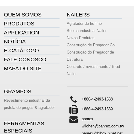
QUEM SOMOS
NAILERS
PRODUTOS
Agrafador de fio fino
Bobina industrial Nailer
APPLICATION
Novos Produtos
NOTÍCIA
Construção de Pregador Coil
E-CATÁLOGO
Construção do Pregador de
FALE CONOSCO
Estrutura
Concreto / revestimento / Brad
MAPA DO SITE
Nailer
GRAMPOS
+886-4-2493-1538
Revestimento industrial da
pistola de pregos & agrafador
+886-4-2493-1539
panrex-
FERRAMENTAS
wiichen@panrex.com.tw
ESPECIAIS
panrex@hibox.hinet.net