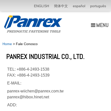
ENGLISH
簡体中文
español
português
MENU
Quem Somos
Home
> Fale Conosco
produtos
PANREX INDUSTRIAL CO., LTD.
Application
TEL: +886-4-2493-1538
notícia
FAX: +886-4-2493-1539
E-MAIL:
E-catálogo
panrex-wiichen@panrex.com.tw
panrex@hibox.hinet.net
Fale Conosco
ADD: