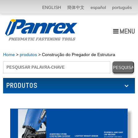
ENGLISH
簡体中文
español
português
MENU
Quem Somos
Home
>
produtos
> Construção do Pregador de Estrutura
produtos
Application
PRODUTOS
notícia
E-catálogo
Fale Conosco