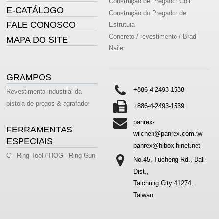
Construção de Pregador Coil
E-CATÁLOGO
Construção do Pregador de
FALE CONOSCO
Estrutura
Concreto / revestimento / Brad
MAPA DO SITE
Nailer
GRAMPOS
+886-4-2493-1538
Revestimento industrial da
pistola de pregos & agrafador
+886-4-2493-1539
panrex-
FERRAMENTAS
wiichen@panrex.com.tw
ESPECIAIS
panrex@hibox.hinet.net
C - Ring Tool / HOG - Ring Gun
No.45, Tucheng Rd., Dali
Dist.,
Taichung City 41274,
Taiwan