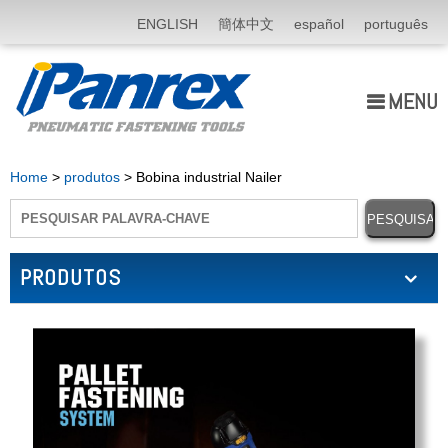
ENGLISH
簡体中文
español
português
MENU
Quem Somos
Home
>
produtos
> Bobina industrial Nailer
produtos
Application
PRODUTOS
notícia
E-catálogo
Fale Conosco