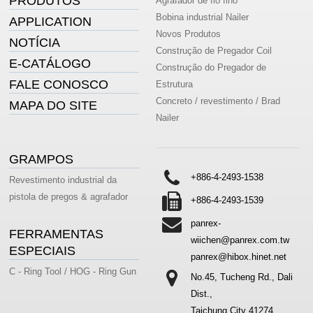
PRODUTOS
Agrafador de fio fino
Bobina industrial Nailer
APPLICATION
Novos Produtos
NOTÍCIA
Construção de Pregador Coil
E-CATÁLOGO
Construção do Pregador de
FALE CONOSCO
Estrutura
Concreto / revestimento / Brad
MAPA DO SITE
Nailer
GRAMPOS
+886-4-2493-1538
Revestimento industrial da
pistola de pregos & agrafador
+886-4-2493-1539
panrex-
FERRAMENTAS
wiichen@panrex.com.tw
ESPECIAIS
panrex@hibox.hinet.net
C - Ring Tool / HOG - Ring Gun
No.45, Tucheng Rd., Dali
Dist.,
Taichung City 41274,