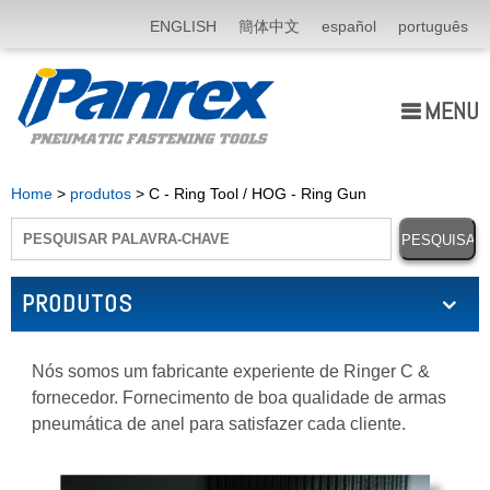
ENGLISH
簡体中文
español
português
MENU
Quem Somos
Home
>
produtos
> C - Ring Tool / HOG - Ring Gun
produtos
Application
PRODUTOS
notícia
Nós somos um fabricante experiente de Ringer C &
E-catálogo
fornecedor. Fornecimento de boa qualidade de armas
pneumática de anel para satisfazer cada cliente.
Fale Conosco