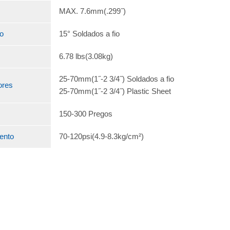
MAX. 7.6mm(.299˝)
o
15° Soldados a fio
6.78 lbs(3.08kg)
25-70mm(1˝-2 3/4˝) Soldados a fio
ores
25-70mm(1˝-2 3/4˝) Plastic Sheet
150-300 Pregos
ento
70-120psi(4.9-8.3kg/cm²)