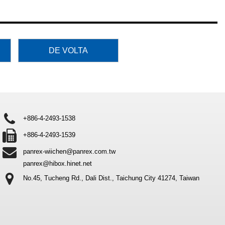
DE VOLTA
+886-4-2493-1538
+886-4-2493-1539
panrex-wiichen@panrex.com.tw
panrex@hibox.hinet.net
No.45, Tucheng Rd., Dali Dist.,
Taichung City 41274, Taiwan