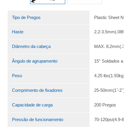
Tipo de Pregos
Plastic Sheet Nails
Haste
2.2-3.5mm(.086˝-.1
Diâmetro da cabeça
MAX. 8.2mm(.323˝
Ângulo de agrupamento
15° Soldados a fio
Peso
4.25 lbs(1.93kg)
Comprimento de fixadores
25-50mm(1˝-2˝) Pla
Capacidade de carga
200 Pregos
Pressão de funcionamento
70-120psi(4.9-8.3k