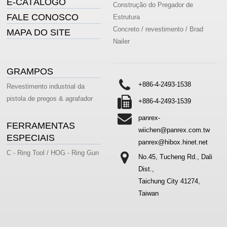
E-CATÁLOGO
Construção do Pregador de
FALE CONOSCO
Estrutura
Concreto / revestimento / Brad
MAPA DO SITE
Nailer
GRAMPOS
+886-4-2493-1538
Revestimento industrial da
pistola de pregos & agrafador
+886-4-2493-1539
panrex-
FERRAMENTAS
wiichen@panrex.com.tw
ESPECIAIS
panrex@hibox.hinet.net
C - Ring Tool / HOG - Ring Gun
No.45, Tucheng Rd., Dali
Dist.,
Taichung City 41274,
Taiwan