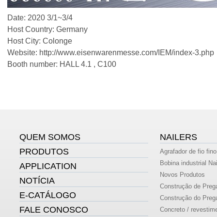
Date: 2020 3/1~3/4
Host Country: Germany
Host City: Colonge
Website:
http://www.eisenwarenmesse.com/IEM/index-3.php
Booth number: HALL 4.1 , C100
QUEM SOMOS
NAILERS
PRODUTOS
Agrafador de fio fino
Bobina industrial Nai
APPLICATION
Novos Produtos
NOTÍCIA
Construção de Prega
E-CATÁLOGO
Construção do Prega
FALE CONOSCO
Concreto / revestime