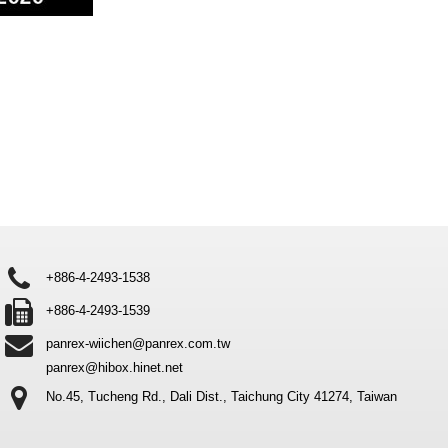
+886-4-2493-1538
+886-4-2493-1539
panrex-wiichen@panrex.com.tw
panrex@hibox.hinet.net
No.45, Tucheng Rd., Dali Dist.,
Taichung City 41274, Taiwan