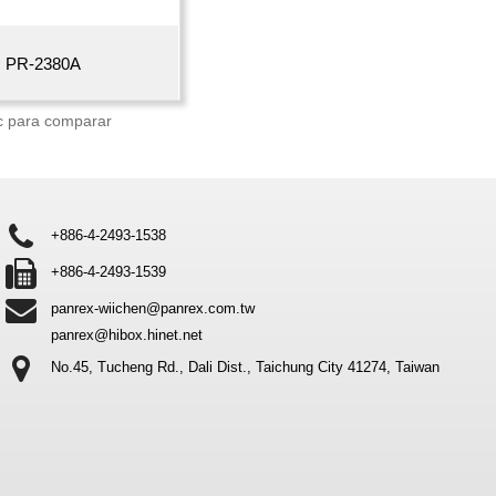
PR-2380A
c para comparar
+886-4-2493-1538
+886-4-2493-1539
panrex-wiichen@panrex.com.tw
panrex@hibox.hinet.net
No.45, Tucheng Rd., Dali Dist.,
Taichung City 41274, Taiwan