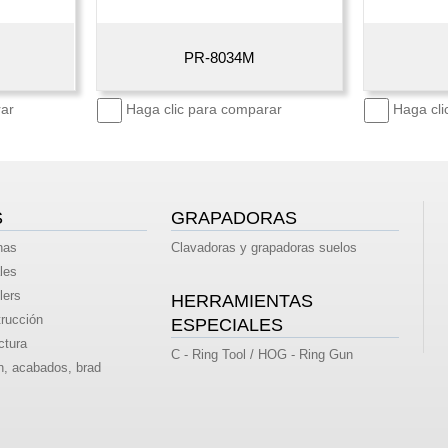
PR-8034M
ar
Haga clic para comparar
Haga cli
S
GRAPADORAS
nas
Clavadoras y grapadoras suelos
les
lers
HERRAMIENTAS
rucción
ESPECIALES
ctura
C - Ring Tool / HOG - Ring Gun
n, acabados, brad