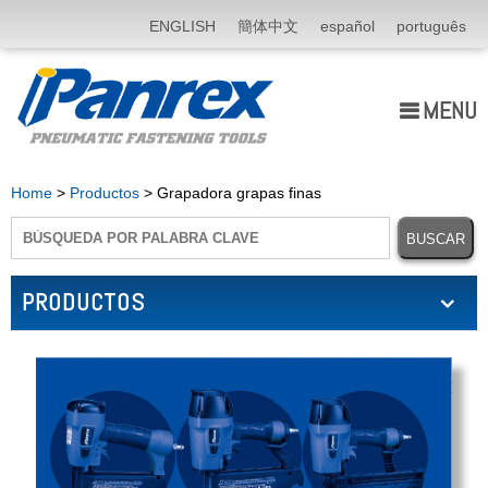
ENGLISH
簡体中文
español
português
MENU
Quiénes somos
Home
>
Productos
> Grapadora grapas finas
Productos
Aplicación
PRODUCTOS
Noticias
E-Catálogo
Contáctenos