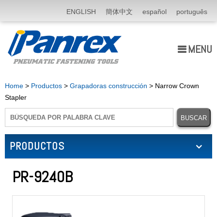
ENGLISH
簡体中文
español
português
MENU
Quiénes somos
Home
>
Productos
>
Grapadoras construcción
> Narrow Crown
Stapler
Productos
Aplicación
PRODUCTOS
Noticias
E-Catálogo
PR-9240B
Contáctenos