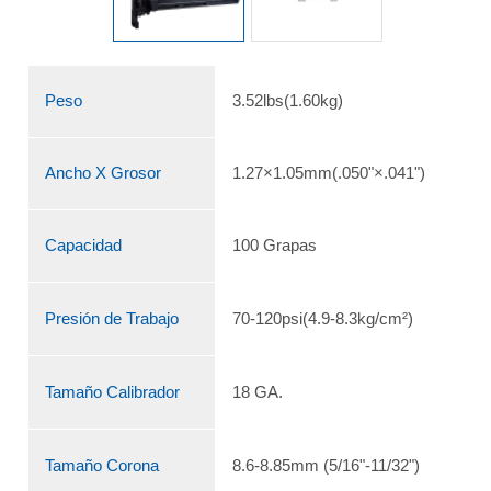
Peso
3.52lbs(1.60kg)
Ancho X Grosor
1.27×1.05mm(.050"×.041")
Capacidad
100 Grapas
Presión de Trabajo
70-120psi(4.9-8.3kg/cm²)
Tamaño Calibrador
18 GA.
Tamaño Corona
8.6-8.85mm (5/16"-11/32")