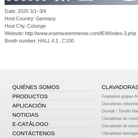
Date: 2020 3/1~3/4
Host Country: Germany
Host City: Colonge
Website:
http://www.eisenwarenmesse.com/IEM/index-3.php
Booth number: HALL 4.1 , C100
QUIÉNES SOMOS
CLAVADORA
PRODUCTOS
Grapadora grapas fi
Clavadoras industria
APLICACIÓN
Drywall / Tornillo Nai
NOTICIAS
Clavadoras de const
E-CATÁLOGO
Clavadoras de estru
CONTÁCTENOS
Clavadoras hormigó