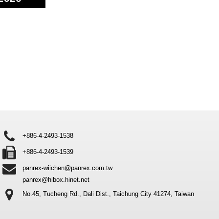
+886-4-2493-1538
+886-4-2493-1539
panrex-wiichen@panrex.com.tw
panrex@hibox.hinet.net
No.45, Tucheng Rd., Dali Dist.,
Taichung City 41274, Taiwan