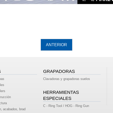
S
GRAPADORAS
nas
Clavadoras y grapadoras suelos
les
lers
HERRAMIENTAS
rucción
ESPECIALES
ctura
C - Ring Tool / HOG - Ring Gun
n, acabados, brad