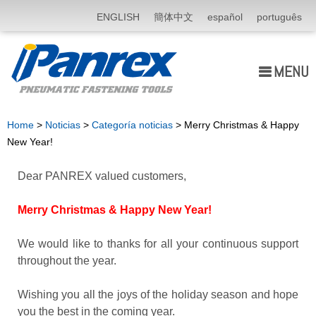
ENGLISH
簡体中文
español
português
MENU
Quiénes somos
Home
>
Noticias
>
Categoría noticias
> Merry Christmas & Happy
New Year!
Productos
Dear PANREX valued customers,
Aplicación
Merry Christmas & Happy New Year!
Noticias
We would like to thanks for all your continuous support
E-Catálogo
throughout the year.
Contáctenos
Wishing you all the joys of the holiday season and hope
you the best in the coming year.